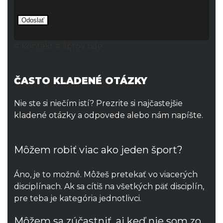
Please leave this field empty.
# kontakt # liptov ride
ČASTO KLADENÉ OTÁZKY
Nie ste si niečím istí? Prezrite si najčastejšie
kladené otázky a odpovede alebo nám napíšte.
Môžem robiť viac ako jeden šport?
Áno, je to možné. Môžeš pretekať vo viacerých
disciplínach. Ak sa cítiš na všetkých päť disciplín,
pre teba je kategória jednotlivci.
Môžem sa zúčastniť, aj keď nie som zo