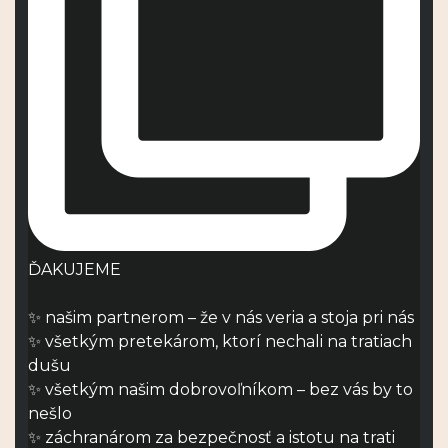
ĎAKUJEME
✨ našim partnerom – že v nás veria a stoja pri nás
✨ všetkým pretekárom, ktorí nechali na tratiach
dušu
✨ všetkým našim dobrovoľníkom – bez vás by to
nešlo
✨ záchranárom za bezpečnosť a istotu na trati