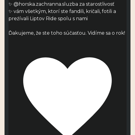
✨ @horska.zachranna.sluzba za starostlivosť
✨ vám všetkým, ktorí ste fandili, kričali, fotili a
preźívali Liptov Ride spolu s nami
Ďakujeme, že ste toho súčasťou. Vidíme sa o rok!