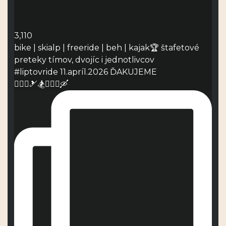
3,110
bike | skialp | freeride | beh | kajak🏆 štafetové
preteky tímov, dvojíc i jednotlivcov
#liptovride 11.apríl.2026 ĎAKUJEME
🚴🏻‍♀️🎿🏂🏃🏻‍♂️🛶