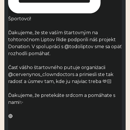
Športovci!
Ďakujeme, že ste vaším štartovným na
tohtoročnom Liptov Ride podporili náš projekt
Donation. V spolupráci s @todoliptov sme sa opäť
rozhodli pomáhať.
Časť vášho štartovného putuje organiźacii
@cervenynos_clowndoctors a priniesli ste tak
radosť a úsmev tam, kde ju najviac treba 🫶🏻
Ďakujeme, že pretekáte srdcom a pomáhate s
nami✨
🔴