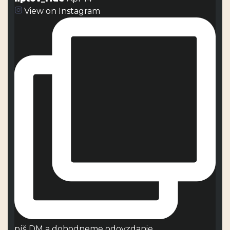
View on Instagram
píš DM a dohodneme odovzdanie